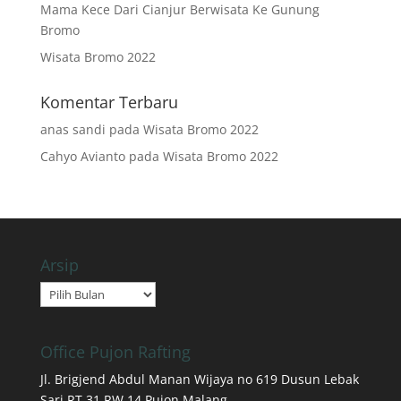
Mama Kece Dari Cianjur Berwisata Ke Gunung
Bromo
Wisata Bromo 2022
Komentar Terbaru
anas sandi
pada
Wisata Bromo 2022
Cahyo Avianto
pada
Wisata Bromo 2022
Arsip
Arsip
Office Pujon Rafting
Jl. Brigjend Abdul Manan Wijaya no 619 Dusun Lebak
Sari RT 31 RW 14 Pujon Malang