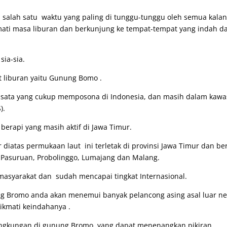
salah satu waktu yang paling di tunggu-tunggu oleh semua kala
ti masa liburan dan berkunjung ke tempat-tempat yang indah d
sia-sia.
at liburan yaitu Gunung Bomo .
isata yang cukup memposona di Indonesia, dan masih dalam kaw
).
rapi yang masih aktif di Jawa Timur.
 diatas permukaan laut ini terletak di provinsi Jawa Timur dan be
u Pasuruan, Probolinggo, Lumajang dan Malang.
masyarakat dan sudah mencapai tingkat Internasional.
ung Bromo anda akan menemui banyak pelancong asing asal luar ne
kmati keindahanya .
lingkungan di gunung Bromo yang dapat menenangkan pikiran