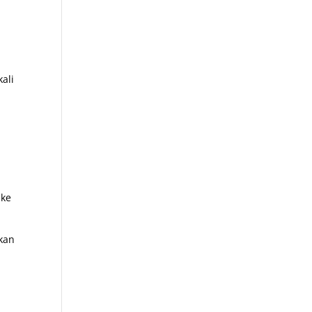
ali
 ke
kan