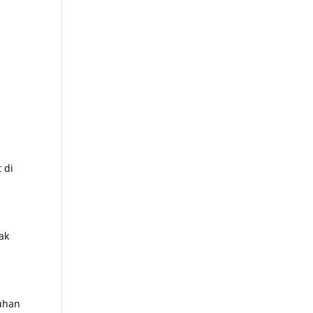
 di
ak
Tuhan