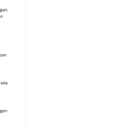
ngan,
an
asan
rada
geri