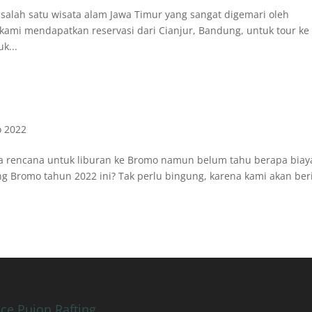
ah satu wisata alam Jawa Timur yang sangat digemari oleh
 kami mendapatkan reservasi dari Cianjur, Bandung, untuk tour ke
k...
o 2022
 rencana untuk liburan ke Bromo namun belum tahu berapa biay
g Bromo tahun 2022 ini? Tak perlu bingung, karena kami akan ber
.
ice Pujon Rafting