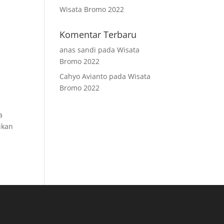
Wisata Bromo 2022
Komentar Terbaru
anas sandi
pada
Wisata
Bromo 2022
Cahyo Avianto
pada
Wisata
Bromo 2022
a
ikan