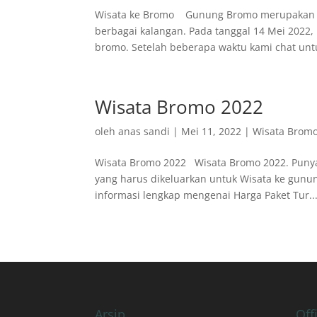
Wisata ke Bromo Gunung Bromo merupakan sal
berbagai kalangan. Pada tanggal 14 Mei 2022,
bromo. Setelah beberapa waktu kami chat untu
Wisata Bromo 2022
oleh
anas sandi
|
Mei 11, 2022
|
Wisata Brom
Wisata Bromo 2022 Wisata Bromo 2022. Punya
yang harus dikeluarkan untuk Wisata ke gunun
informasi lengkap mengenai Harga Paket Tur..
Arsip
Off