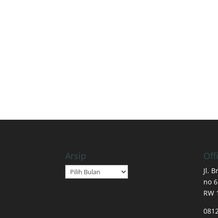
Arsip
Off
Arsip
Jl. 
no 6
RW 
081