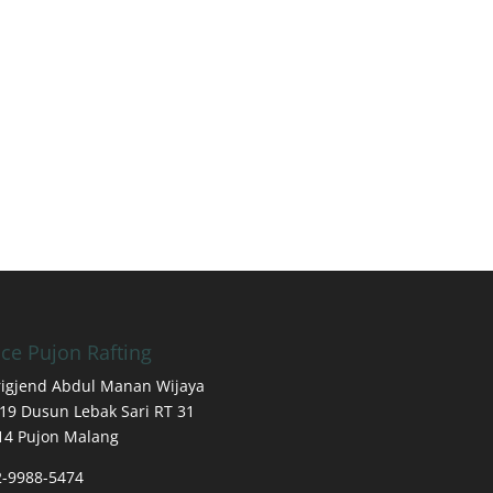
ice Pujon Rafting
Brigjend Abdul Manan Wijaya
19 Dusun Lebak Sari RT 31
14 Pujon Malang
2-9988-5474