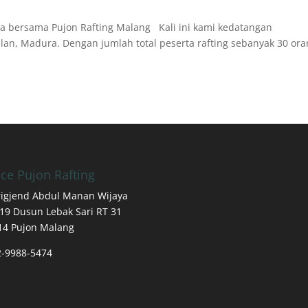
ra bersama Pujon Rafting Malang Kali ini kami kedatangan
an, Madura. Dengan jumlah total peserta rafting sebanyak 30 ora
ice Pujon Rafting
Brigjend Abdul Manan Wijaya
19 Dusun Lebak Sari RT 31
14 Pujon Malang
2-9988-5474