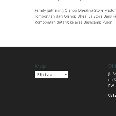
Family gathering Olshop Dhealiva Store Madu
rombongan dari Olshop Dhealiva Store Bangkal
Rombongan datang ke area Basecamp Pujon...
Arsip
Off
Arsip
Jl. 
no 6
RW 
081